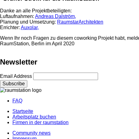
Danke an alle Projektbeteiligten:
Luftaufnahmen:
Andreas Dalström,
Planung und Umsetzung:
RaumstarArchitekten
Errichter:
Auxolar,
Wenn Ihr noch Fragen zu diesem coworking Projekt habt, meldet
RaumStation, Berlin im April 2020
Newsletter
Email Address
FAQ
Footer
Startseite
menu
Arbeitsplatz buchen
Footer
Firmen in der raumstation
menu
Community news
2
Impressum