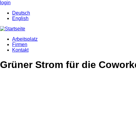
Direkt
login
zum
Deutsch
Inhalt
English
Arbeitsplatz
Firmen
Main
Kontakt
navigation
Grüner Strom für die Cowork